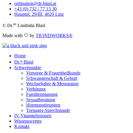
ordination@dr-blasl.at
+43 (0) 732 / 77 13 30
Hauptpl. 29/III, 4020 Linz
in
© Dr.
Liudmila Blasl
Made with 🤍 by
TR3NDWORKS®
Home
Dr.ⁱⁿ Blasl
Schwerpunkte
Vorsorge & Frauenheilkunde
Schwangerschaft & Geburt
Wechseljahre & Menopause
Verhütung
Familienplanung
Sexualberatung
Hormonstörungen
Teenager-Sprechstunde
IV-Vitaminfusionen
Wissenswertes
Kontakt