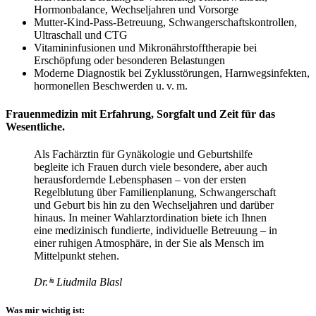
Hormonbalance, Wechseljahren und Vorsorge
Mutter-Kind-Pass-Betreuung, Schwangerschaftskontrollen,
Ultraschall und CTG
Vitamininfusionen und Mikronährstofftherapie bei
Erschöpfung oder besonderen Belastungen
Moderne Diagnostik bei Zyklusstörungen, Harnwegsinfekten,
hormonellen Beschwerden u. v. m.
Frauenmedizin mit Erfahrung, Sorgfalt und Zeit für das
Wesentliche.
Als Fachärztin für Gynäkologie und Geburtshilfe
begleite ich Frauen durch viele besondere, aber auch
herausfordernde Lebensphasen – von der ersten
Regelblutung über Familienplanung, Schwangerschaft
und Geburt bis hin zu den Wechseljahren und darüber
hinaus. In meiner Wahlarztordination biete ich Ihnen
eine medizinisch fundierte, individuelle Betreuung – in
einer ruhigen Atmosphäre, in der Sie als Mensch im
Mittelpunkt stehen.
Dr.ⁱⁿ Liudmila Blasl
Was mir wichtig ist: