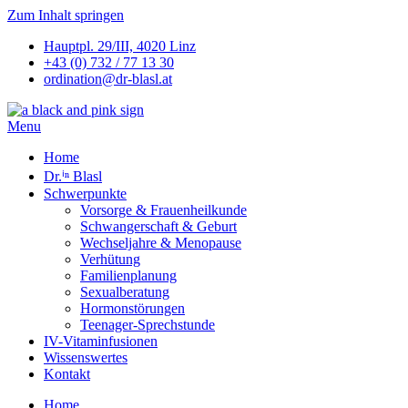
Zum Inhalt springen
Hauptpl. 29/III, 4020 Linz
+43 (0) 732 / 77 13 30
ordination@dr-blasl.at
Menu
Home
Dr.ⁱⁿ Blasl
Schwerpunkte
Vorsorge & Frauenheilkunde
Schwangerschaft & Geburt
Wechseljahre & Menopause
Verhütung
Familienplanung
Sexualberatung
Hormonstörungen
Teenager-Sprechstunde
IV-Vitaminfusionen
Wissenswertes
Kontakt
Home